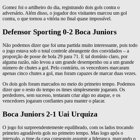
Gomez foi o artilheiro do dia, registrando dois gols contra o
adversário. Além disso, o jogador dos visitantes marcou um gol
contra, o que tornou a vitória no final quase impossível.
Defensor Sporting 0-2 Boca Juniors
Não podemos dizer que foi uma partida muito interessante, pois todo
o jogo estava sob o total controle abrangente dos convidados – a
proporção de posse de bola 29 para 71. E tal domínio claro, por
alguma razão, não levou a um grande desempenho ou a um grande
número de chutes a gol. Pelo contrário, os vencedores marcaram
apenas cinco chutes a gol, mas foram capazes de marcar duas vezes.
Os dois gols foram marcados no meio do primeiro tempo. Podemos
dizer que o resto do tempo os times simplesmente jogaram. Os
perdedores, sem sucesso, tentaram criar algo no ataque, e os
vencedores jogaram confiantes para manter o placar.
Boca Juniors 2-1 Uai Urquiza
O jogo foi surpreendentemente equilibrado, com os lados trocando
primeiro agradáveis gols no primeiro tempo. Mas logo após o
intervalo, o time da casa conseguiu assumir a liderança, marcando o