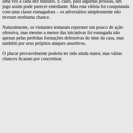
uma vez a cada dez minutos. É claro, para algumas pessoas, um
jogo assim pode parecer entediante. Mas esta vitória foi conquistada
com uma classe esmagadora – os adversários simplesmente não
tiveram nenhuma chance.
Naturalmente, os visitantes tentaram espremer um pouco de ação
ofensiva, mas mesmo a menor das iniciativas foi esmagada não
apenas pelas perfeitas formações defensivas do time da casa, mas
também por seus próprios ataques assertivos.
O placar provavelmente poderia ter sido ainda maior, mas várias
chances ficaram por concretizar.