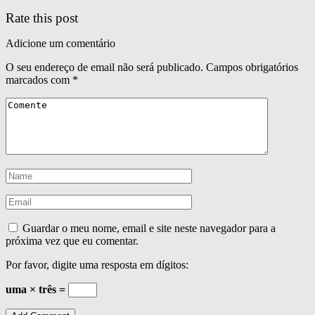
Rate this post
Adicione um comentário
O seu endereço de email não será publicado.
Campos obrigatórios
marcados com
*
Guardar o meu nome, email e site neste navegador para a
próxima vez que eu comentar.
Por favor, digite uma resposta em dígitos:
uma × três =