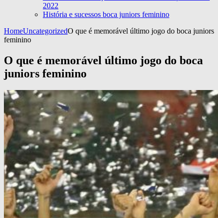
2022
História e sucessos boca juniors feminino
Home
Uncategorized
O que é memorável último jogo do boca juniors
feminino
O que é memorável último jogo do boca
juniors feminino