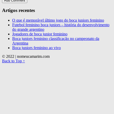
Artigos recentes
O que é memorável último jogo do boca juniors feminino
Futebol feminino boca juniors – história do desenvolvimento
do grande argentino
Jogadores de boca junior feminino
Boca juniors feminino classificação no campeonato da
Argentina
Boca juniors feminino ao vivo
© 2022
| nomeucamarim.com
Back to Top ↑