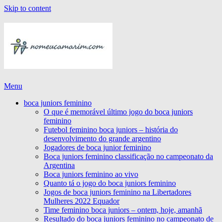
Skip to content
Menu
boca juniors feminino
O que é memorável último jogo do boca juniors
feminino
Futebol feminino boca juniors – história do
desenvolvimento do grande argentino
Jogadores de boca junior feminino
Boca juniors feminino classificação no campeonato da
Argentina
Boca juniors feminino ao vivo
Quanto tá o jogo do boca juniors feminino
Jogos de boca juniors feminino na Libertadores
Mulheres 2022 Equador
Time feminino boca juniors – ontem, hoje, amanhã
Resultado do boca juniors feminino no campeonato de