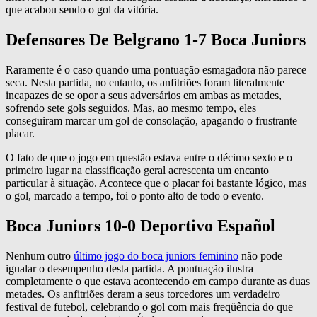
que acabou sendo o gol da vitória.
Defensores De Belgrano 1-7 Boca Juniors
Raramente é o caso quando uma pontuação esmagadora não parece
seca. Nesta partida, no entanto, os anfitriões foram literalmente
incapazes de se opor a seus adversários em ambas as metades,
sofrendo sete gols seguidos. Mas, ao mesmo tempo, eles
conseguiram marcar um gol de consolação, apagando o frustrante
placar.
O fato de que o jogo em questão estava entre o décimo sexto e o
primeiro lugar na classificação geral acrescenta um encanto
particular à situação. Acontece que o placar foi bastante lógico, mas
o gol, marcado a tempo, foi o ponto alto de todo o evento.
Boca Juniors 10-0 Deportivo Español
Nenhum outro
último jogo do boca juniors feminino
não pode
igualar o desempenho desta partida. A pontuação ilustra
completamente o que estava acontecendo em campo durante as duas
metades. Os anfitriões deram a seus torcedores um verdadeiro
festival de futebol, celebrando o gol com mais freqüência do que