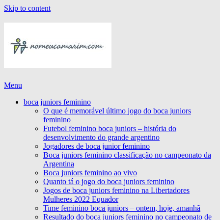
Skip to content
Menu
boca juniors feminino
O que é memorável último jogo do boca juniors
feminino
Futebol feminino boca juniors – história do
desenvolvimento do grande argentino
Jogadores de boca junior feminino
Boca juniors feminino classificação no campeonato da
Argentina
Boca juniors feminino ao vivo
Quanto tá o jogo do boca juniors feminino
Jogos de boca juniors feminino na Libertadores
Mulheres 2022 Equador
Time feminino boca juniors – ontem, hoje, amanhã
Resultado do boca juniors feminino no campeonato de